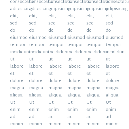
consectetur
consectetur
consectetur
consectetur
consectetur
consectetu
adipisicing
adipisicing
adipisicing
adipisicing
adipisicing
adipisicing
elit,
elit,
elit,
elit,
elit,
elit,
sed
sed
sed
sed
sed
sed
do
do
do
do
do
do
eiusmod
eiusmod
eiusmod
eiusmod
eiusmod
eiusmod
tempor
tempor
tempor
tempor
tempor
tempor
incididunt
incididunt
incididunt
incididunt
incididunt
incididunt
ut
ut
ut
ut
ut
ut
labore
labore
labore
labore
labore
labore
et
et
et
et
et
et
dolore
dolore
dolore
dolore
dolore
dolore
magna
magna
magna
magna
magna
magna
aliqua.
aliqua.
aliqua.
aliqua.
aliqua.
aliqua.
Ut
Ut
Ut
Ut
Ut
Ut
enim
enim
enim
enim
enim
enim
ad
ad
ad
ad
ad
ad
minim
minim
minim
minim
minim
minim